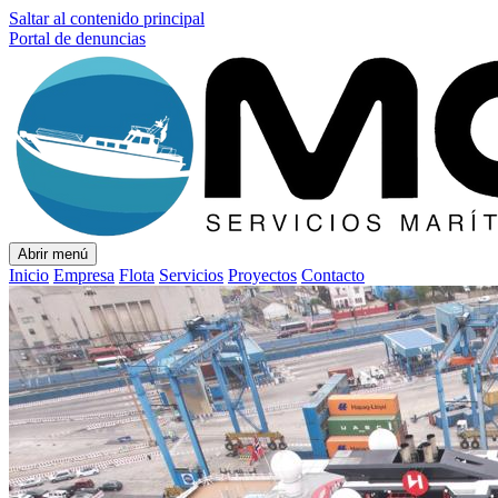
Saltar al contenido principal
Portal de denuncias
Abrir menú
Inicio
Empresa
Flota
Servicios
Proyectos
Contacto