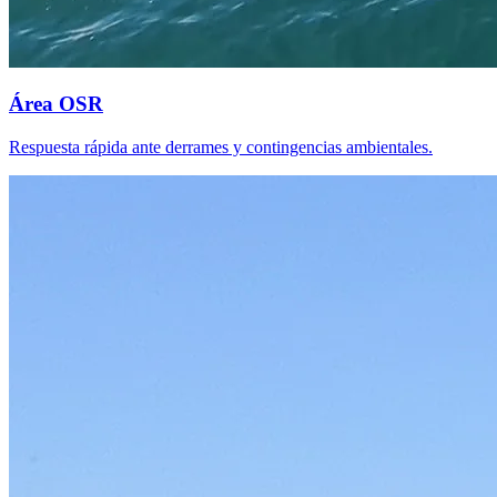
Área OSR
Respuesta rápida ante derrames y contingencias ambientales.